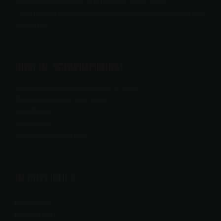
SportlehrerInnen und TrainerInnen sowie einer
Psychologin mit entsprechenden Studienabschlüssen und
Diplomen.
UNSERE SCHWIMMKURSE
Wassergewöhnungs-Kurse ab 4 Jahre
Grundlagenkurse ab 4 Jahre
Hauptkurse
Folgekurse
Konditionierungskurse
RECHTLICHES
Impressum
Datenschutz