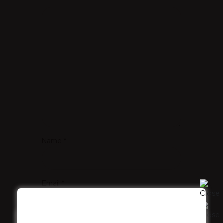
Name *
Email *