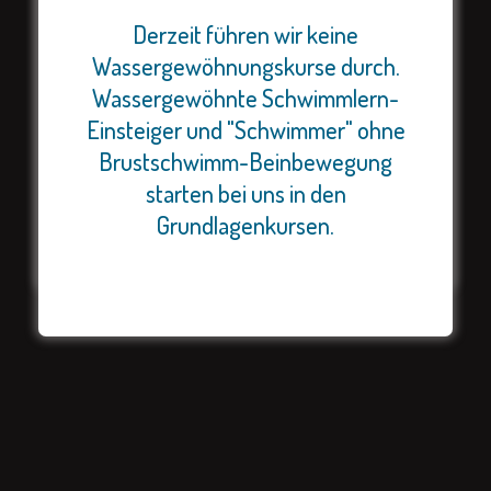
Website
Derzeit führen wir keine
Wassergewöhnungskurse durch.
Wir haben noch einige Plätze für
Wassergewöhnte Schwimmlern-
Name, E-Mail-Adresse und Website in
unsere Sommercamps (Reiten
Einsteiger und "Schwimmer" ohne
diesem Browser für meinen nächsten
und Schwimmen). Bei Interesse
Kommentar speichern.
Brustschwimm-Beinbewegung
schnell handeln!
starten bei uns in den
POST COMMENT
Grundlagenkursen.