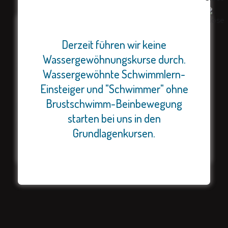
Feriencamps (offen für
Derzeit führen wir keine
alle Kinder)
Wassergewöhnungskurse durch.
Wir haben noch einige Plätze für
Wassergewöhnte Schwimmlern-
unsere Sommercamps (Reiten
Einsteiger und "Schwimmer" ohne
und Schwimmen). Bei Interesse
Brustschwimm-Beinbewegung
Zur Kursübersicht
schnell handeln!
starten bei uns in den
In Kontakt treten
Grundlagenkursen.