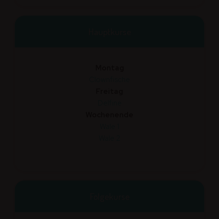
Hauptkurse
Montag
Clownfische
Freitag
Delfine
Wochenende
Wale 1
Wale 2
Folgekurse