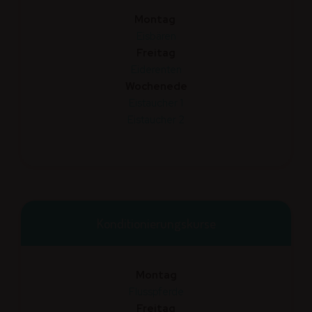
Montag
Eisbären
Freitag
Eiderenten
Wochenede
Eistaucher 1
Eistaucher 2
Konditionierungs­kurse
Montag
Flusspferde
Freitag