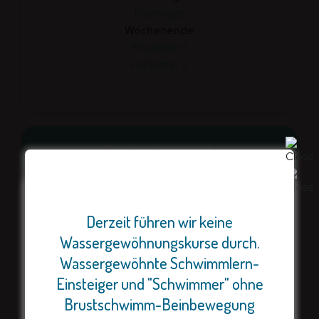
Flamingos
Wochenende
Fischotter 1
Fischotter 2
Kinder­schwimm­club
Montag
Derzeit führen wir keine
Flusspferde
Freitag
Wassergewöhnungskurse durch.
Wir haben noch einige Plätze für
Flamingos
Wassergewöhnte Schwimmlern-
unsere Sommercamps (Reiten
Einsteiger und "Schwimmer" ohne
und Schwimmen). Bei Interesse
Brustschwimm-Beinbewegung
schnell handeln!