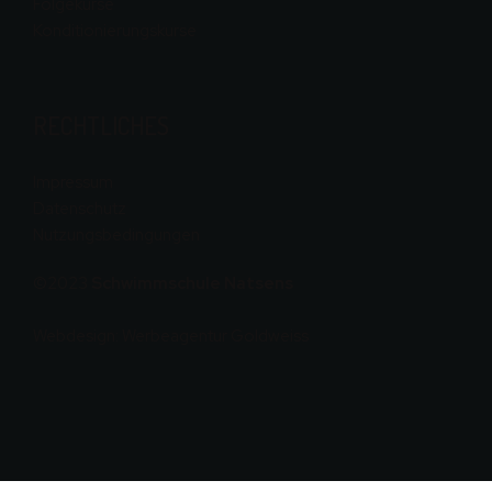
Folgekurse
Konditionierungskurse
RECHTLICHES
Impressum
Datenschutz
Nutzungsbedingungen
©2023
Schwimmschule Natsens
Webdesign: Werbeagentur Goldweiss