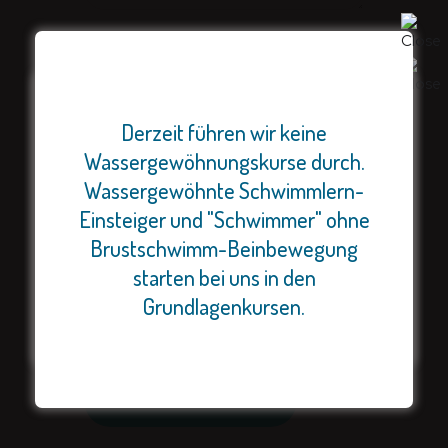
Name *
Email *
Derzeit führen wir keine
Wassergewöhnungskurse durch.
Wir haben noch einige Plätze für
Wassergewöhnte Schwimmlern-
unsere Sommercamps (Reiten
Website
Einsteiger und "Schwimmer" ohne
und Schwimmen). Bei Interesse
Brustschwimm-Beinbewegung
schnell handeln!
starten bei uns in den
Name, E-Mail-Adresse und Website in
Grundlagenkursen.
diesem Browser für meinen nächsten
Kommentar speichern.
POST COMMENT